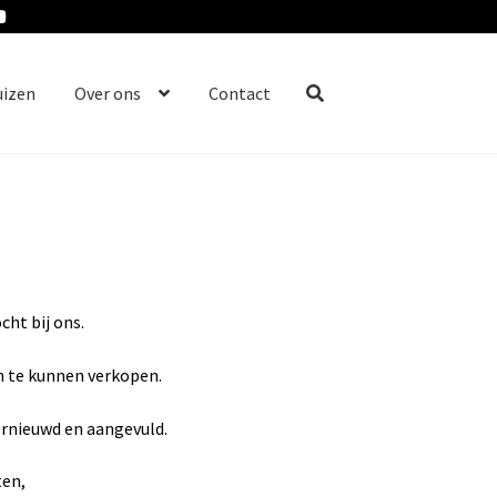
uizen
Over ons
Contact
ht bij ons.
n te kunnen verkopen.
ernieuwd en aangevuld.
ten,