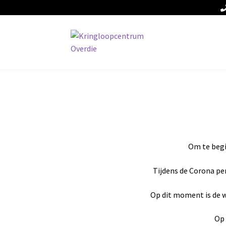
Ga
Ga
door
naar
naar
de
navigatie
inhoud
Om te begi
Tijdens de Corona pe
Op dit moment is de w
Op 