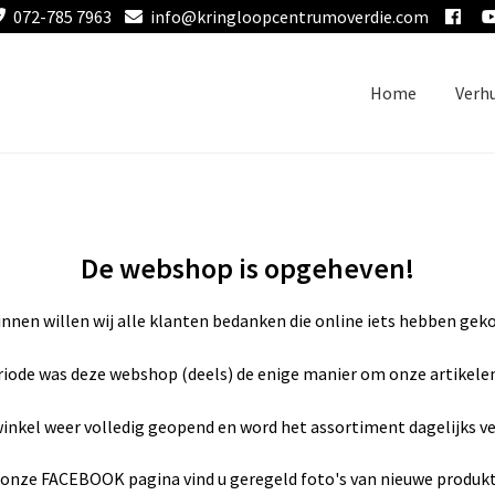
072-785 7963
info@kringloopcentrumoverdie.com
Home
Verh
De webshop is opgeheven!
nnen willen wij alle klanten bedanken die online iets hebben gekoc
riode was deze webshop (deels) de enige manier om onze artikele
inkel weer volledig geopend en word het assortiment dagelijks v
onze FACEBOOK pagina vind u geregeld foto's van nieuwe produk