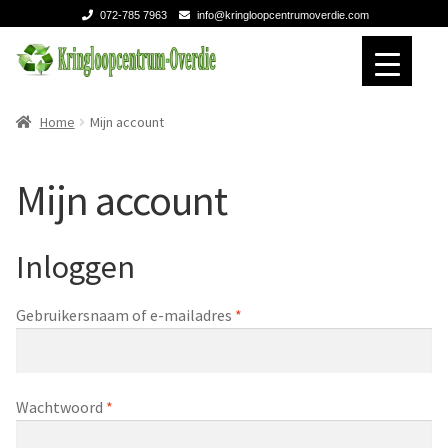
072-785 7963
info@kringloopcentrumoverdie.com
Ga
Ga
door
naar
naar
de
Home
Home
Home
Mijn account
navigatie
inhoud
Verhuizen
Verhuizen
Mijn account
Expan
Over ons
Over ons
Inloggen
Contact
Contact
Gebruikersnaam of e-mailadres
*
Wachtwoord
*