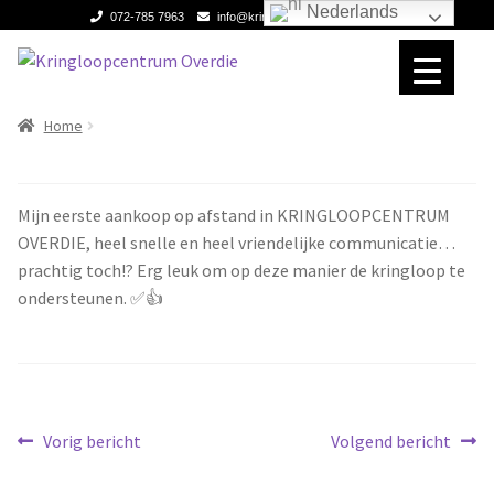
Nederlands
072-785 7963
info@kringloopcentrumoverdie.com
Ga
Ga
door
naar
naar
de
Home
Home
Home
navigatie
inhoud
Verhuizen
Verhuizen
Mijn eerste aankoop op afstand in KRINGLOOPCENTRUM
Expan
Over ons
Over ons
OVERDIE, heel snelle en heel vriendelijke communicatie…
prachtig toch!? Erg leuk om op deze manier de kringloop te
Contact
Contact
ondersteunen. ✅👍
Berichtnavigatie
Vorig
Volgend
Vorig bericht
Volgend bericht
bericht:
bericht: