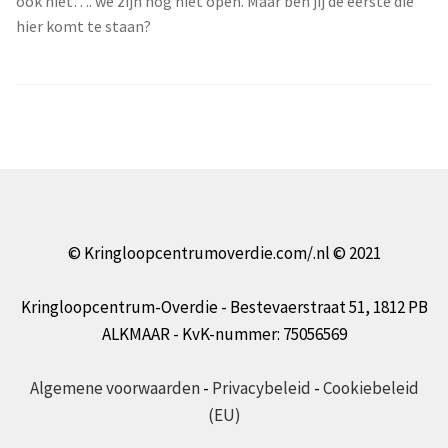
ook niet…. we zijn nog niet open. Maar ben jij de eerste die
hier komt te staan?
© Kringloopcentrumoverdie.com/.nl © 2021
Kringloopcentrum-Overdie - Bestevaerstraat 51, 1812 PB
ALKMAAR - KvK-nummer: 75056569
Algemene voorwaarden
-
Privacybeleid
-
Cookiebeleid
(EU)