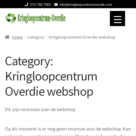
072-785 7963
info@kringloopcentrumoverdie.com
Ga
Ga
door
naar
naar
de
Home
Home
Home
Category
Kringloopcentrum Overdie webshop
navigatie
inhoud
Verhuizen
Verhuizen
Category:
Expan
Over ons
Over ons
Kringloopcentrum
Contact
Contact
Overdie webshop
Dit zijn recensies over de webshop
Op dit moment is er nog geen recensie voor de webshop. Kan