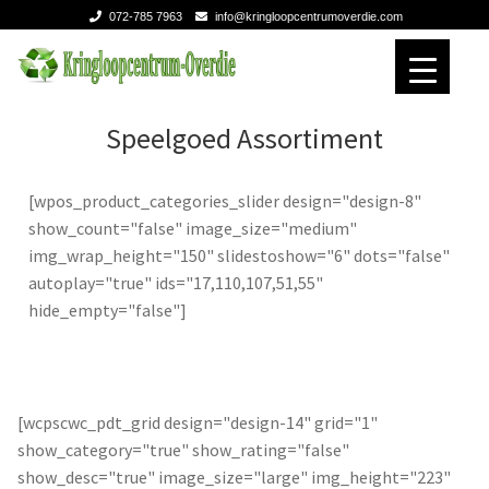
072-785 7963
info@kringloopcentrumoverdie.com
Ga
Ga
door
naar
naar
de
Home
Home
Speelgoed Assortiment
navigatie
inhoud
Verhuizen
Verhuizen
[wpos_product_categories_slider design="design-8"
show_count="false" image_size="medium"
Expan
Over ons
Over ons
img_wrap_height="150" slidestoshow="6" dots="false"
autoplay="true" ids="17,110,107,51,55"
Contact
Contact
hide_empty="false"]
[wcpscwc_pdt_grid design="design-14" grid="1"
show_category="true" show_rating="false"
show_desc="true" image_size="large" img_height="223"