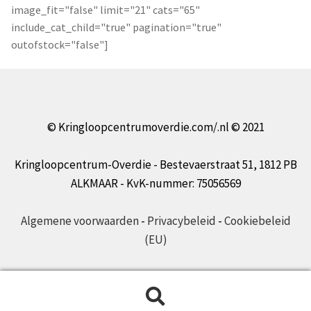
image_fit="false" limit="21" cats="65"
include_cat_child="true" pagination="true"
outofstock="false"]
© Kringloopcentrumoverdie.com/.nl © 2021
Kringloopcentrum-Overdie - Bestevaerstraat 51, 1812 PB
ALKMAAR - KvK-nummer: 75056569
Algemene voorwaarden
-
Privacybeleid
-
Cookiebeleid
(EU)
Zoeken
Zoeken