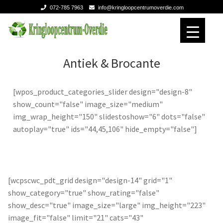
072-785 7963
info@kringloopcentrumoverdie.com
Ga
Ga
door
naar
naar
de
Home
Home
Antiek & Brocante
navigatie
inhoud
Verhuizen
Verhuizen
[wpos_product_categories_slider design="design-8"
show_count="false" image_size="medium"
Expan
Over ons
Over ons
img_wrap_height="150" slidestoshow="6" dots="false"
autoplay="true" ids="44,45,106" hide_empty="false"]
Contact
Contact
[wcpscwc_pdt_grid design="design-14" grid="1"
show_category="true" show_rating="false"
show_desc="true" image_size="large" img_height="223"
image_fit="false" limit="21" cats="43"