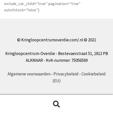
include_cat_child="true" pagination="true"
outofstock="false"]
© Kringloopcentrumoverdie.com/.nl © 2021
Kringloopcentrum-Overdie - Bestevaerstraat 51, 1812 PB
ALKMAAR - KvK-nummer: 75056569
Algemene voorwaarden
-
Privacybeleid
-
Cookiebeleid
(EU)
Zoeken
Zoeken