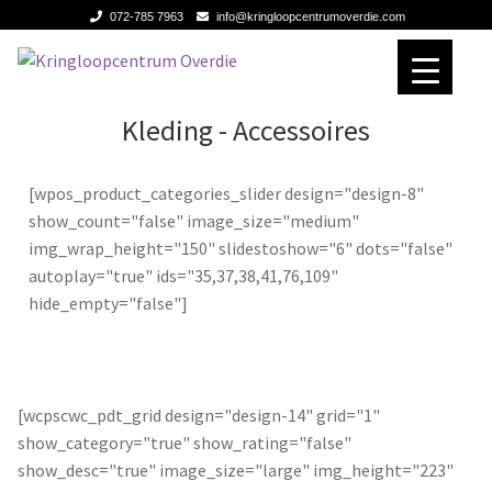
072-785 7963
info@kringloopcentrumoverdie.com
Ga
Ga
door
naar
naar
de
Home
Home
Kleding - Accessoires
navigatie
inhoud
Verhuizen
Verhuizen
[wpos_product_categories_slider design="design-8"
show_count="false" image_size="medium"
Expan
Over ons
Over ons
img_wrap_height="150" slidestoshow="6" dots="false"
autoplay="true" ids="35,37,38,41,76,109"
Contact
Contact
hide_empty="false"]
[wcpscwc_pdt_grid design="design-14" grid="1"
show_category="true" show_rating="false"
show_desc="true" image_size="large" img_height="223"