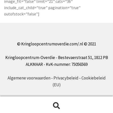
image_fit="false" limit="21" cats="36"
include_cat_child="true" pagination="true"
outofstock="false"]
© Kringloopcentrumoverdie.com/.nl © 2021
Kringloopcentrum-Overdie - Bestevaerstraat 51, 1812 PB
ALKMAAR - KvK-nummer: 75056569
Algemene voorwaarden
-
Privacybeleid
-
Cookiebeleid
(EU)
Zoeken
Zoeken