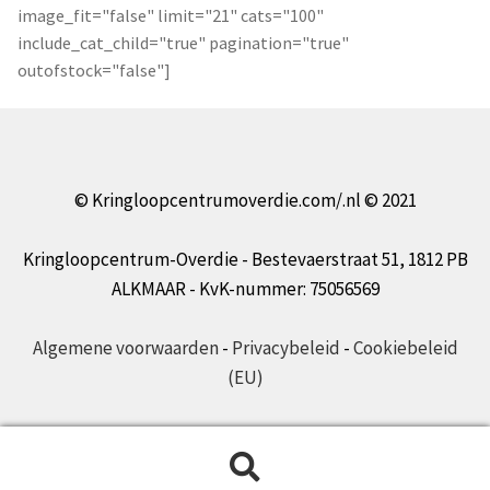
image_fit="false" limit="21" cats="100"
include_cat_child="true" pagination="true"
outofstock="false"]
© Kringloopcentrumoverdie.com/.nl © 2021
Kringloopcentrum-Overdie - Bestevaerstraat 51, 1812 PB
ALKMAAR - KvK-nummer: 75056569
Algemene voorwaarden
-
Privacybeleid
-
Cookiebeleid
(EU)
Zoeken
Zoeken