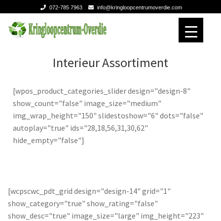
072-785 7963
info@kringloopcentrumoverdie.com
Ga
Ga
door
naar
naar
de
Home
Home
Interieur Assortiment
navigatie
inhoud
Verhuizen
Verhuizen
[wpos_product_categories_slider design="design-8"
show_count="false" image_size="medium"
Expan
Over ons
Over ons
img_wrap_height="150" slidestoshow="6" dots="false"
autoplay="true" ids="28,18,56,31,30,62"
Contact
Contact
hide_empty="false"]
[wcpscwc_pdt_grid design="design-14" grid="1"
show_category="true" show_rating="false"
show_desc="true" image_size="large" img_height="223"