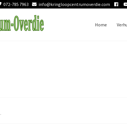
072-785 7963
info@kringloopcentrumoverdie.com
Home
Verh
.