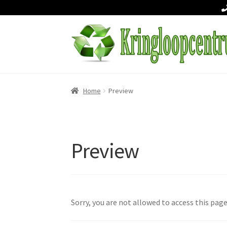
Ga
Ga
door
naar
naar
de
Home
Preview
navigatie
inhoud
Preview
Sorry, you are not allowed to access this page