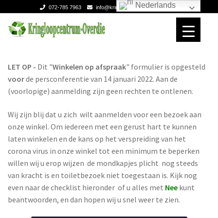
Nederlands
072-785 7963
info@kringloopcentrumoverdie.com
Ga
Ga
door
naar
naar
de
Home
Home
navigatie
inhoud
LET OP -
Dit "
Winkelen op afspraak
" formulier is opgesteld
voor
de persconferentie van 14 januari 2022. Aan de
Verhuizen
Verhuizen
(voorlopige) aanmelding zijn geen rechten te ontlenen.
Expan
Over ons
Over ons
Wij zijn blij dat u zich wilt aanmelden voor een bezoek aan
onze winkel. Om iedereen met een gerust hart te kunnen
Contact
Contact
laten winkelen en de kans op het verspreiding van het
corona virus in onze winkel tot een minimum te beperken
willen wij u erop wijzen de mondkapjes plicht nog steeds
van kracht is en toiletbezoek niet toegestaan is. Kijk nog
even naar de checklist hieronder of u alles met
Nee
kunt
beantwoorden, en dan hopen wij u snel weer te zien.